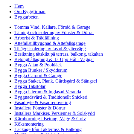
Hem
Om Byggfirman
Byggarbeten
Tömma Vind, Källare, Förråd & Garage
Tätning och isolering av Fönster & Dörrar
Arborist & Trädfällning
Attefallstillbyggnad & Attefallsgarage
Tilläggsisolering av fasad & yttervägg
Besiktning tätskikt på terrass, balkong, takaltan
Betonghåltagning & Ta Upp Hål i Väggar
Bygga Altan & Pooldäck
Bygga Bunker / Skyddsrum
Bygga Carport & Garage
Bygga Staket, Plank, Gärdsgård & Stängsel
Bygga Takstolar
Bygga Uterum & Inglasad Veranda
Byggnadsvård & Traditionellt Snickeri
Fasadbyte & Fasadrenovering
Installera Fönster & Dörrar
Installera Markiser, Persienner & Solskydd
Kärnborrning i Betong, Vägg & Golv
Köksmontering
Läckage från Takterrass & Balkong