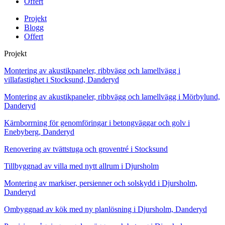
Offert
Projekt
Blogg
Offert
Projekt
Montering av akustikpaneler, ribbvägg och lamellvägg i
villafastighet i Stocksund, Danderyd
Montering av akustikpaneler, ribbvägg och lamellvägg i Mörbylund,
Danderyd
Kärnborrning för genomföringar i betongväggar och golv i
Enebyberg, Danderyd
Renovering av tvättstuga och groventré i Stocksund
Tillbyggnad av villa med nytt allrum i Djursholm
Montering av markiser, persienner och solskydd i Djursholm,
Danderyd
Ombyggnad av kök med ny planlösning i Djursholm, Danderyd