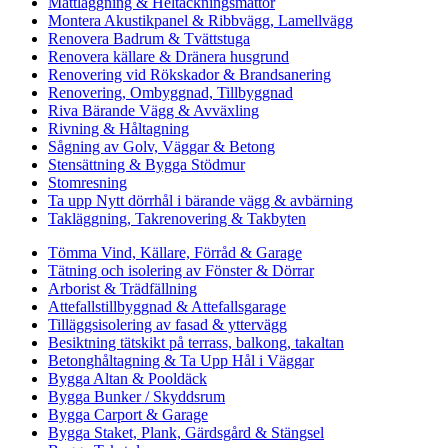
Mattläggning & Heltäckningsmattor
Montera Akustikpanel & Ribbvägg, Lamellvägg
Renovera Badrum & Tvättstuga
Renovera källare & Dränera husgrund
Renovering vid Rökskador & Brandsanering
Renovering, Ombyggnad, Tillbyggnad
Riva Bärande Vägg & Avväxling
Rivning & Håltagning
Sågning av Golv, Väggar & Betong
Stensättning & Bygga Stödmur
Stomresning
Ta upp Nytt dörrhål i bärande vägg & avbärning
Takläggning, Takrenovering & Takbyten
Tömma Vind, Källare, Förråd & Garage
Tätning och isolering av Fönster & Dörrar
Arborist & Trädfällning
Attefallstillbyggnad & Attefallsgarage
Tilläggsisolering av fasad & yttervägg
Besiktning tätskikt på terrass, balkong, takaltan
Betonghåltagning & Ta Upp Hål i Väggar
Bygga Altan & Pooldäck
Bygga Bunker / Skyddsrum
Bygga Carport & Garage
Bygga Staket, Plank, Gärdsgård & Stängsel