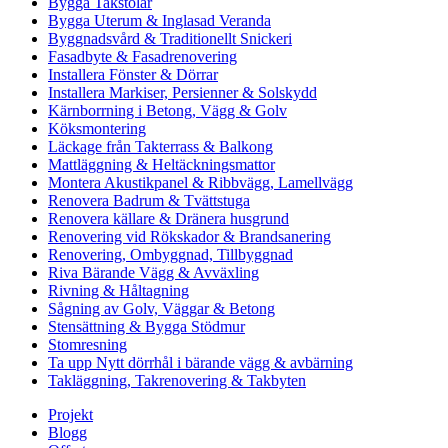
Bygga Takstolar
Bygga Uterum & Inglasad Veranda
Byggnadsvård & Traditionellt Snickeri
Fasadbyte & Fasadrenovering
Installera Fönster & Dörrar
Installera Markiser, Persienner & Solskydd
Kärnborrning i Betong, Vägg & Golv
Köksmontering
Läckage från Takterrass & Balkong
Mattläggning & Heltäckningsmattor
Montera Akustikpanel & Ribbvägg, Lamellvägg
Renovera Badrum & Tvättstuga
Renovera källare & Dränera husgrund
Renovering vid Rökskador & Brandsanering
Renovering, Ombyggnad, Tillbyggnad
Riva Bärande Vägg & Avväxling
Rivning & Håltagning
Sågning av Golv, Väggar & Betong
Stensättning & Bygga Stödmur
Stomresning
Ta upp Nytt dörrhål i bärande vägg & avbärning
Takläggning, Takrenovering & Takbyten
Projekt
Blogg