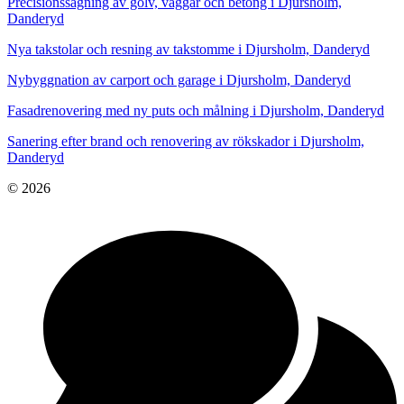
Precisionssågning av golv, väggar och betong i Djursholm,
Danderyd
Nya takstolar och resning av takstomme i Djursholm, Danderyd
Nybyggnation av carport och garage i Djursholm, Danderyd
Fasadrenovering med ny puts och målning i Djursholm, Danderyd
Sanering efter brand och renovering av rökskador i Djursholm,
Danderyd
© 2026