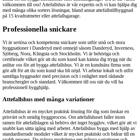
välkommen till oss! Attefallshus är vår expertis och vi kan hjälpa dig
med många olika sorters lösningar, bland annat attefallstillbyggnad
på 15 kvadratmeter eller attefallsgarage.
Professionella snickare
Vi är seriösa och kompetenta snickare som utför små och stora
byggnationer i Danderyd med omnejd såsom Danderyd, Inverness,
Sjöberg, Nora, Klingsta och Stockholm. Vi är behöriga och
certifierade vilket gör att du som kund kan känna dig trygg när du
anlitar oss för att bygga attefallshus. Vi är en kundnära firma som
gör allt för att du som kund ska bli nöjd. Vi arbetar lokalt och utför
samtliga byggnader med precision och i enlighet med rådande
branschregler och standard. Välkommen till oss när du vill ha
professionell bygghjälp.
Attefallshus med många variationer
Attefallshus är en mycket praktisk lösning för dig som önskar en
prisvärt och smidig byggprocess. Om attefallshuset faller inom
ramen för attefallslagen så behövs det inget bygglov, vilket gör att vi
snabbt kan sätta igång med arbetet. Attefallshus byggs med hjälp av
standardiserade moduler vilket är mycket praktiskt och bidrar till en
snabb process. De många modulerna ger många variationer och