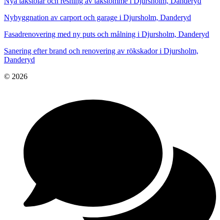
Nya takstolar och resning av takstomme i Djursholm, Danderyd
Nybyggnation av carport och garage i Djursholm, Danderyd
Fasadrenovering med ny puts och målning i Djursholm, Danderyd
Sanering efter brand och renovering av rökskador i Djursholm,
Danderyd
© 2026