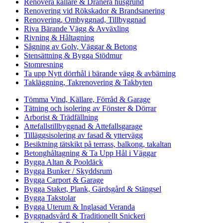
Renovera källare & Dränera husgrund
Renovering vid Rökskador & Brandsanering
Renovering, Ombyggnad, Tillbyggnad
Riva Bärande Vägg & Avväxling
Rivning & Håltagning
Sågning av Golv, Väggar & Betong
Stensättning & Bygga Stödmur
Stomresning
Ta upp Nytt dörrhål i bärande vägg & avbärning
Takläggning, Takrenovering & Takbyten
Tömma Vind, Källare, Förråd & Garage
Tätning och isolering av Fönster & Dörrar
Arborist & Trädfällning
Attefallstillbyggnad & Attefallsgarage
Tilläggsisolering av fasad & yttervägg
Besiktning tätskikt på terrass, balkong, takaltan
Betonghåltagning & Ta Upp Hål i Väggar
Bygga Altan & Pooldäck
Bygga Bunker / Skyddsrum
Bygga Carport & Garage
Bygga Staket, Plank, Gärdsgård & Stängsel
Bygga Takstolar
Bygga Uterum & Inglasad Veranda
Byggnadsvård & Traditionellt Snickeri