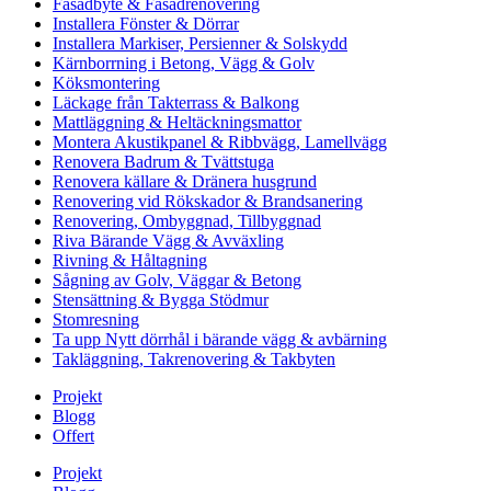
Fasadbyte & Fasadrenovering
Installera Fönster & Dörrar
Installera Markiser, Persienner & Solskydd
Kärnborrning i Betong, Vägg & Golv
Köksmontering
Läckage från Takterrass & Balkong
Mattläggning & Heltäckningsmattor
Montera Akustikpanel & Ribbvägg, Lamellvägg
Renovera Badrum & Tvättstuga
Renovera källare & Dränera husgrund
Renovering vid Rökskador & Brandsanering
Renovering, Ombyggnad, Tillbyggnad
Riva Bärande Vägg & Avväxling
Rivning & Håltagning
Sågning av Golv, Väggar & Betong
Stensättning & Bygga Stödmur
Stomresning
Ta upp Nytt dörrhål i bärande vägg & avbärning
Takläggning, Takrenovering & Takbyten
Projekt
Blogg
Offert
Projekt