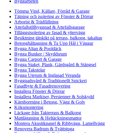
Byggarbeten
Tömma Vind, Källare, Förråd & Garage
Tätning och isolering av Fönster & Dörrar
Arborist & Trädfällning
Attefallstillbyggnad & Attefallsgarage
Tilläggsisolering av fasad & yttervägg
Besiktning tätskikt på terrass, balkong, takaltan
Betonghåltagning & Ta Upp Hål i Väggar
Bygga Altan & Pooldäck
Bygga Bunker / Skyddsrum
Bygga Carport & Garage
Bygga Staket, Plank, Gärdsgård & Stängsel
Bygga Takstolar
Bygga Uterum & Inglasad Veranda
Byggnadsvård & Traditionellt Snickeri
Fasadbyte & Fasadrenovering
Installera Fönster & Dörrar
Installera Markiser, Persienner & Solskydd
Kärnborrning i Betong, Vägg & Golv
Köksmontering
Läckage från Takterrass & Balkong
Mattläggning & Heltäckningsmattor
Montera Akustikpanel & Ribbvägg, Lamellvägg
Renovera Badrum & Tvättstuga