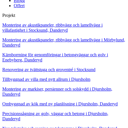
Blogg
Offert
Projekt
Montering av akustikpaneler, ribbvägg och lamellvägg i
villafastighet i Stocksund, Danderyd
Montering av akustikpaneler, ribbvägg och lamellvägg i Mörbylund,
Danderyd
Kärnborrning för genomföringar i betongväggar och golv i
Enebyberg, Danderyd
Renovering av tvättstuga och groventré i Stocksund
Tillbyggnad av villa med nytt allrum i Djursholm
Montering av markiser, persienner och solskydd i Djursholm,
Danderyd
Ombyggnad av kök med ny planlösning i Djursholm, Danderyd
Precisionssågning av golv, väggar och betong i Djursholm,
Danderyd