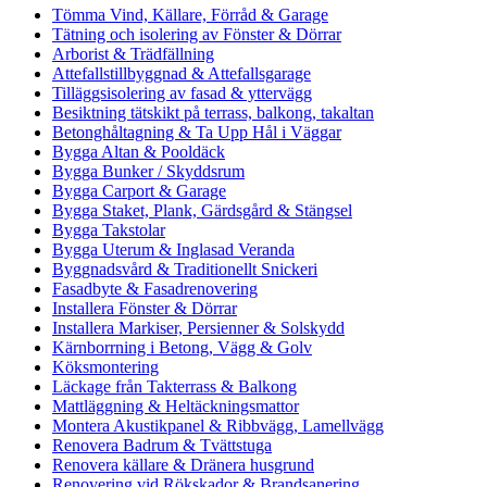
Tömma Vind, Källare, Förråd & Garage
Tätning och isolering av Fönster & Dörrar
Arborist & Trädfällning
Attefallstillbyggnad & Attefallsgarage
Tilläggsisolering av fasad & yttervägg
Besiktning tätskikt på terrass, balkong, takaltan
Betonghåltagning & Ta Upp Hål i Väggar
Bygga Altan & Pooldäck
Bygga Bunker / Skyddsrum
Bygga Carport & Garage
Bygga Staket, Plank, Gärdsgård & Stängsel
Bygga Takstolar
Bygga Uterum & Inglasad Veranda
Byggnadsvård & Traditionellt Snickeri
Fasadbyte & Fasadrenovering
Installera Fönster & Dörrar
Installera Markiser, Persienner & Solskydd
Kärnborrning i Betong, Vägg & Golv
Köksmontering
Läckage från Takterrass & Balkong
Mattläggning & Heltäckningsmattor
Montera Akustikpanel & Ribbvägg, Lamellvägg
Renovera Badrum & Tvättstuga
Renovera källare & Dränera husgrund
Renovering vid Rökskador & Brandsanering