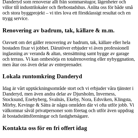
Danderyd som renoverar allt från sommarstugor, lägenheter och
villor till industrilokaler och flerbostadshus. Anlita oss för både små
och stora byggprojekt – vi törs lova ett förstklassigt resultat och en
trygg service.
Renovering av badrum, tak, källare & m.m.
Oavsett om det gäller renovering av badrum, tak, källare eller hela
bostaden fixar vi jobbet. Därutöver erbjuder vi även professionell
inglasning av veranda & altan, stensättning samt bygge av garage
och terrass. Vi kan ombesörja en totalrenovering eller nybyggnation,
men åtar oss även delar av entreprenader.
Lokala runtomkring Danderyd
Idag är vårt upptäckningsområde stort och vi erbjuder våra tjänster i
Danderyd, men även andra delar av Djursholm, Inverness,
Stocksund, Enebyberg, Svalnäs, Ekeby, Nora, Edsviken, Klingsta,
Mörby, Kevinge & Sätra är några områden där vi ofta utför jobb. Vi
välkomnar såväl privatpersoner som företag och utför även uppdrag
åt bostadsrättsföreningar och fastighetsägare.
Kontakta oss för en fri offert idag