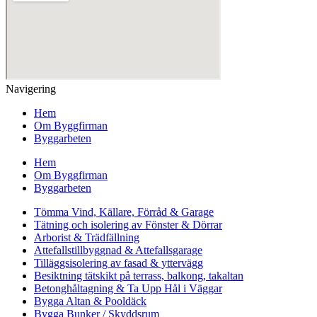
Navigering
Hem
Om Byggfirman
Byggarbeten
Hem
Om Byggfirman
Byggarbeten
Tömma Vind, Källare, Förråd & Garage
Tätning och isolering av Fönster & Dörrar
Arborist & Trädfällning
Attefallstillbyggnad & Attefallsgarage
Tilläggsisolering av fasad & yttervägg
Besiktning tätskikt på terrass, balkong, takaltan
Betonghåltagning & Ta Upp Hål i Väggar
Bygga Altan & Pooldäck
Bygga Bunker / Skyddsrum