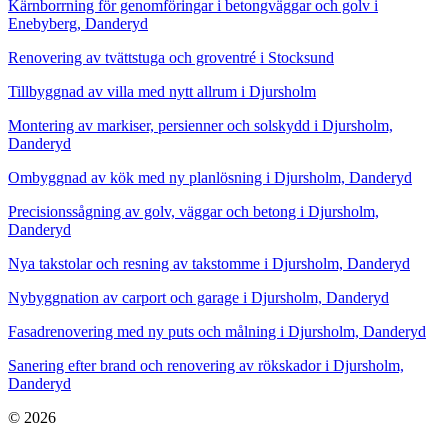
Kärnborrning för genomföringar i betongväggar och golv i
Enebyberg, Danderyd
Renovering av tvättstuga och groventré i Stocksund
Tillbyggnad av villa med nytt allrum i Djursholm
Montering av markiser, persienner och solskydd i Djursholm,
Danderyd
Ombyggnad av kök med ny planlösning i Djursholm, Danderyd
Precisionssågning av golv, väggar och betong i Djursholm,
Danderyd
Nya takstolar och resning av takstomme i Djursholm, Danderyd
Nybyggnation av carport och garage i Djursholm, Danderyd
Fasadrenovering med ny puts och målning i Djursholm, Danderyd
Sanering efter brand och renovering av rökskador i Djursholm,
Danderyd
© 2026