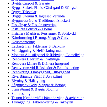
Bygga Carport & Garage
Bygga Staket, Plank, Gärdsgård & Stängsel
Bygga Takstolar
Bygga Uterum & Inglasad Veranda
Byggnadsvård & Traditionellt Snickeri
Fasadbyte & Fasadrenovering
Installera Fönster & Dörrar
Installera Markiser, Persienner & Solskydd
Kärnborrning i Betong, Vägg & Golv
Köksmontering
Läckage från Takterrass & Balkong
Mattläggning & Heltäckningsmattor
Montera Akustikpanel & Ribbvägg, Lamellvägg
Renovera Badrum & Tvättstuga
Renovera källare & Dränera husgrund
Renovering vid Rökskador & Brandsanering
Renovering, Ombyggnad, Tillbyggnad
Riva Bärande Vägg & Avväxling
Rivning & Håltagning
Sågning av Golv, Väggar & Betong
Stensättning & Bygga Stödmur
Stomresning
Ta upp Nytt dörrhål i bärande vägg & avbärning
Takläggning, Takrenovering & Takbyten