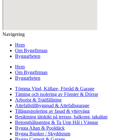
Navigering
Hem
Om Byggfirman
Byggarbeten
Hem
Om Byggfirman
Byggarbeten
Tömma Vind, Källare, Förråd & Garage
Tätning och isolering av Fönster & Dörrar
Arborist & Trädfällning
Attefallstillbyggnad & Attefallsgarage
Tilläggsisolering av fasad & yttervägg
Besiktning tätskikt på terrass, balkong, takaltan
Betonghåltagning & Ta Upp Hål i Väggar
Bygga Altan & Pooldäck
Bygga Bunker / Skyddsrum
Bygga Carport & Garage