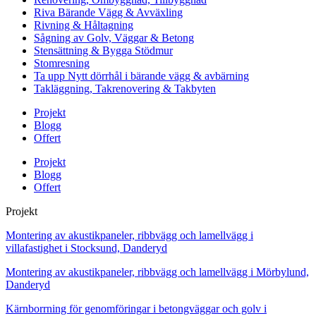
Riva Bärande Vägg & Avväxling
Rivning & Håltagning
Sågning av Golv, Väggar & Betong
Stensättning & Bygga Stödmur
Stomresning
Ta upp Nytt dörrhål i bärande vägg & avbärning
Takläggning, Takrenovering & Takbyten
Projekt
Blogg
Offert
Projekt
Blogg
Offert
Projekt
Montering av akustikpaneler, ribbvägg och lamellvägg i
villafastighet i Stocksund, Danderyd
Montering av akustikpaneler, ribbvägg och lamellvägg i Mörbylund,
Danderyd
Kärnborrning för genomföringar i betongväggar och golv i