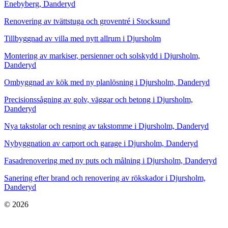
Enebyberg, Danderyd
Renovering av tvättstuga och groventré i Stocksund
Tillbyggnad av villa med nytt allrum i Djursholm
Montering av markiser, persienner och solskydd i Djursholm,
Danderyd
Ombyggnad av kök med ny planlösning i Djursholm, Danderyd
Precisionssågning av golv, väggar och betong i Djursholm,
Danderyd
Nya takstolar och resning av takstomme i Djursholm, Danderyd
Nybyggnation av carport och garage i Djursholm, Danderyd
Fasadrenovering med ny puts och målning i Djursholm, Danderyd
Sanering efter brand och renovering av rökskador i Djursholm,
Danderyd
© 2026