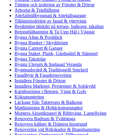
Tätning och isolering av Fönster & Dörrar
Arborist & Trädfällning
Attefallstillbyggnad & Attefallsgarage
Tilläggsisolering av fasad & yttervägg
Besiktning tätskikt på terrass, balkong, takaltan
Betonghåltagning & Ta Upp Hål i Väggar
Bygga Altan & Pooldäck
Bygga Bunker / Skyddsrum
Bygga Carport & Garage
Bygga Staket, Plank, Gärdsgård & Stängsel
Bygga Takstolar
Bygga Uterum & Inglasad Veranda
Byggnadsvård & Traditionellt Snickeri
Fasadbyte & Fasadrenovering
Installera Fönster & Dörrar
Installera Markiser, Persienner & Solskydd
Kärnborrning i Betong, Vägg & Golv
Köksmontering
Läckage från Takterrass & Balkong
Mattläggning & Heltäckningsmattor
Montera Akustikpanel & Ribbvägg, Lamellvägg
Renovera Badrum & Tvättstuga
Renovera källare & Dränera husgrund
Renovering vid Rökskador & Brandsanering
Renovering, Ombyggnad, Tillbyggnad