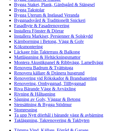
Bygga Staket, Plank, Gärdsgård & Stängsel
Bygga Takstolar
Bygga Uterum & Inglasad Veranda
Byggnadsvård & Traditionellt Snickeri
Fasadbyte & Fasadrenovering
Installera Fönster & Dörrar
Installera Markiser, Persienner & Solskydd
Kärnborrning i Betong, Vägg & Golv
Köksmontering
Läckage från Takterrass & Balkong
Mattläggning & Heltäckningsmattor
Montera Akustikpanel & Ribbvägg, Lamellvägg
Renovera Badrum & Tvättstuga
Renovera källare & Dränera husgrund
Renovering vid Rökskador & Brandsanering
Renovering, Ombyggnad, Tillbyggnad
Riva Bärande Vägg & Avväxling
Rivning & Håltagning
Sågning av Golv, Väggar & Betong
Stensättning & Bygga Stödmur
Stomresning
Ta upp Nytt dörrhål i bärande vägg & avbärning
Takläggning, Takrenovering & Takbyten
Tömma Vind, Källare, Förråd & Garage