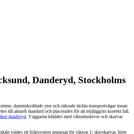
ocksund, Danderyd, Stockholms
 stomme, dammskyddade ytor och säkrade täckta transportvägar innan
es till aktuell standard och placerades för att möjliggöra korrekt fall.
riker danderyd
. Väggarna kläddes med våtrumsskivor och skarvar
ikt valdes ett foliesystem anpassat för våtzon 1; skivskarvar, hörn