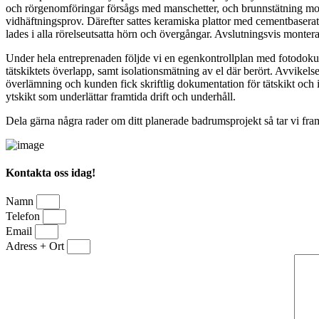
och rörgenomföringar försågs med manschetter, och brunnstätning mon
vidhäftningsprov. Därefter sattes keramiska plattor med cementbaser
lades i alla rörelseutsatta hörn och övergångar. Avslutningsvis montera
Under hela entreprenaden följde vi en egenkontrollplan med fotodokum
tätskiktets överlapp, samt isolationsmätning av el där berört. Avvik
överlämning och kunden fick skriftlig dokumentation för tätskikt och i
ytskikt som underlättar framtida drift och underhåll.
Dela gärna några rader om ditt planerade badrumsprojekt så tar vi fram
Kontakta oss idag!
Namn
Telefon
Email
Adress + Ort