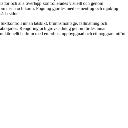
ttor och alla överlapp kontrollerades visuellt och genom
er som nisch och karm. Fogning gjordes med cementfog och mjukfog
båda sidor.
fuktkontroll innan tätskikt, brunnsmontage, fallmätning och
g påbörjades. Rengöring och grovstädning genomfördes innan
tt funktionellt badrum med en robust uppbyggnad och ett noggrant utfört