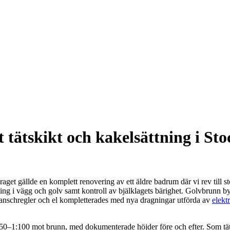
tätskikt och kakelsättning i St
get gällde en komplett renovering av ett äldre badrum där vi rev till
ning i vägg och golv samt kontroll av bjälklagets bärighet. Golvbrunn bytt
branschregler och el kompletterades med nya dragningar utförda av
elekt
150–1:100 mot brunn, med dokumenterade höjder före och efter. Som tätsk