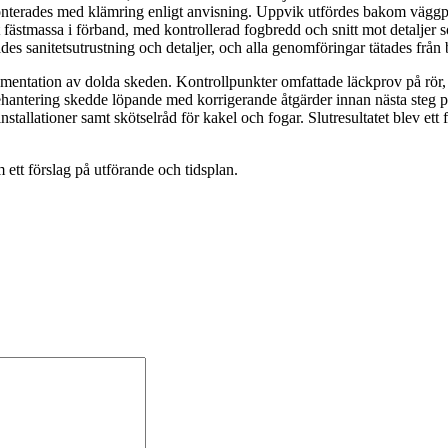
terades med klämring enligt anvisning. Uppvik utfördes bakom väggpla
at fästmassa i förband, med kontrollerad fogbredd och snitt mot detalj
des sanitetsutrustning och detaljer, och alla genomföringar tätades från 
entation av dolda skeden. Kontrollpunkter omfattade läckprov på rör, 
elsehantering skedde löpande med korrigerande åtgärder innan nästa ste
nstallationer samt skötselråd för kakel och fogar. Slutresultatet blev e
 ett förslag på utförande och tidsplan.