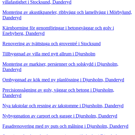
villafastighet i Stocksund, Danderyd
Montering av akustikpaneler, ribbvägg och lamellvägg i Mörbylund,
Danderyd
Kärnborrning för genomföringar i betongväggar och golv i
Enebyberg, Danderyd
Renovering av tvättstuga och groventré i Stocksund
Tillbyggnad av villa med nytt allrum i Djursholm
Montering av markiser, persienner och solskydd i Djursholm,
Danderyd
Ombyggnad av kök med ny planlösning i Djursholm, Danderyd
Precisionssågning av golv, väggar och betong i Djursholm,
Danderyd
Nya takstolar och resning av takstomme i Djursholm, Danderyd
Nybyggnation av carport och garage i Djursholm, Danderyd
Fasadrenovering med ny puts och målning i Djursholm, Danderyd