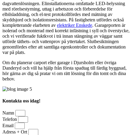
dagvattenlösningen. Elinstallationerna omfattade LED-belysning
med rörelsestyrning, uttag i arbetszon och förberedelse för
elbilsladdning, och el-test protokollfördes med mätning av
skyddsjord och isolationsresistans. På fastigheten utfördes också
kompletterande elarbeten av
elektriker Enskede
. Garageporten är
isolerad och monterad med korrekt infästning i syll och överstycke,
och vi verifierade fuktkvot i trä innan stängning av väggar samt
utförde täthets- och vattenprov på yttertaket. Slutbesiktningen
genomfördes efter att samtliga egenkontroller och dokumentation
var på plats.
Om du planerar carport eller garage i Djursholm eller övriga
Danderyd och vill ha hjälp från första spadtag till färdig byggnad,
hör gärna av dig så pratar vi om rätt lösning för din tomt och dina
behov.
Kontakta oss idag!
Namn
Telefon
Email
Adress + Ort