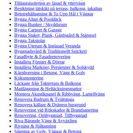
Tilläggsisolering av fasad & yttervägg
Besiktning tätskikt på terrass, balkong, takaltan
Betonghåltagning & Ta Upp Hål i Väggar
Bygga Altan & Pooldäck
Bygga Bunker / Skyddsrum
Bygga Carport & Garage
Bygga Staket, Plank, Gärdsgård & Stängsel
Bygga Takstolar
Bygga Uterum & Inglasad Veranda
Byggnadsvård & Traditionellt Snickeri
Fasadbyte & Fasadrenovering
Installera Fönster & Dörrar
Installera Markiser, Persienner & Solskydd
Kärnborrning i Betong, Vägg & Golv
Köksmontering
Läckage från Takterrass & Balkong
Mattläggning & Heltäckningsmattor
Montera Akustikpanel & Ribbvägg, Lamellvägg
Renovera Badrum & Tvättstuga
Renovera källare & Dränera husgrund
Renovering vid Rökskador & Brandsanering
Renovering, Ombyggnad, Tillbyggnad
Riva Bärande Vägg & Avväxling
Rivning & Håltagning
Sågning av Golv, Väggar & Betong