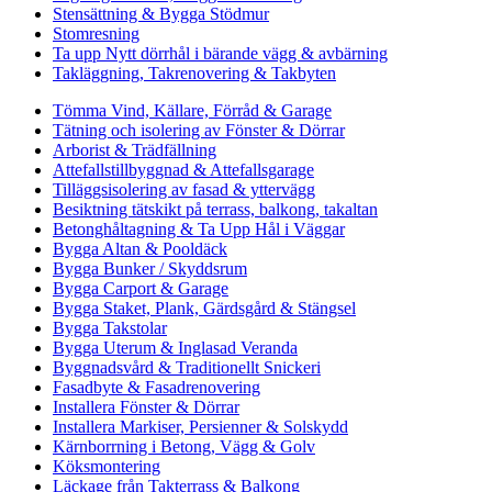
Stensättning & Bygga Stödmur
Stomresning
Ta upp Nytt dörrhål i bärande vägg & avbärning
Takläggning, Takrenovering & Takbyten
Tömma Vind, Källare, Förråd & Garage
Tätning och isolering av Fönster & Dörrar
Arborist & Trädfällning
Attefallstillbyggnad & Attefallsgarage
Tilläggsisolering av fasad & yttervägg
Besiktning tätskikt på terrass, balkong, takaltan
Betonghåltagning & Ta Upp Hål i Väggar
Bygga Altan & Pooldäck
Bygga Bunker / Skyddsrum
Bygga Carport & Garage
Bygga Staket, Plank, Gärdsgård & Stängsel
Bygga Takstolar
Bygga Uterum & Inglasad Veranda
Byggnadsvård & Traditionellt Snickeri
Fasadbyte & Fasadrenovering
Installera Fönster & Dörrar
Installera Markiser, Persienner & Solskydd
Kärnborrning i Betong, Vägg & Golv
Köksmontering
Läckage från Takterrass & Balkong