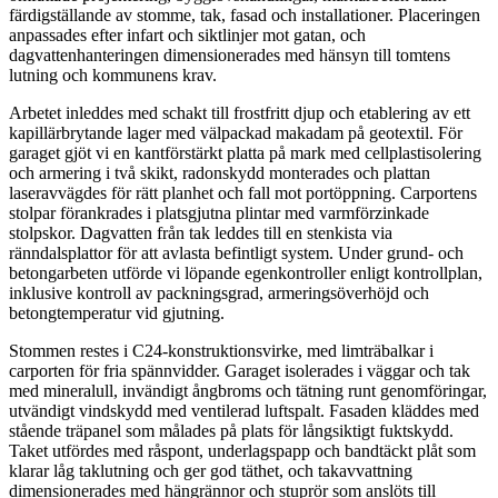
färdigställande av stomme, tak, fasad och installationer. Placeringen
anpassades efter infart och siktlinjer mot gatan, och
dagvattenhanteringen dimensionerades med hänsyn till tomtens
lutning och kommunens krav.
Arbetet inleddes med schakt till frostfritt djup och etablering av ett
kapillärbrytande lager med välpackad makadam på geotextil. För
garaget gjöt vi en kantförstärkt platta på mark med cellplastisolering
och armering i två skikt, radonskydd monterades och plattan
laseravvägdes för rätt planhet och fall mot portöppning. Carportens
stolpar förankrades i platsgjutna plintar med varmförzinkade
stolpskor. Dagvatten från tak leddes till en stenkista via
ränndalsplattor för att avlasta befintligt system. Under grund- och
betongarbeten utförde vi löpande egenkontroller enligt kontrollplan,
inklusive kontroll av packningsgrad, armeringsöverhöjd och
betongtemperatur vid gjutning.
Stommen restes i C24-konstruktionsvirke, med limträbalkar i
carporten för fria spännvidder. Garaget isolerades i väggar och tak
med mineralull, invändigt ångbroms och tätning runt genomföringar,
utvändigt vindskydd med ventilerad luftspalt. Fasaden kläddes med
stående träpanel som målades på plats för långsiktigt fuktskydd.
Taket utfördes med råspont, underlagspapp och bandtäckt plåt som
klarar låg taklutning och ger god täthet, och takavvattning
dimensionerades med hängrännor och stuprör som anslöts till